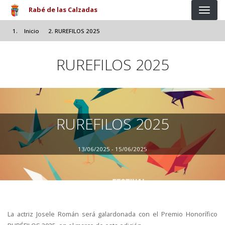
Pasar al contenido principal
Rabé de las Calzadas
Inicio
RUREFILOS 2025
RUREFILOS 2025
RUREFILOS 2025
13/06/2025 - 15/06/2025
La actriz Josele Román será galardonada con el Premio Honorífico